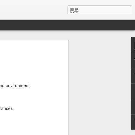
nent residency in Taiwan from Japan, the
r Canada. Permanent residents of other
lity certification from local governments,
 of Foreign Affairs: whether the foreign
bility benefits to Taiwanese nationals
nciple of equality and reciprocity,
 also obtain disability certification.
 and environment.
rance).
教育平權：捍衛每個孩
APR
20
子選擇自學的權利