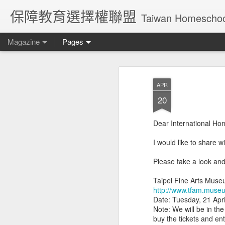
保障教育選擇權聯盟
Taiwan Homeschoo
Magazine
Pages
Creating a More E
OCT
APR
30
Foreigners with D
20
the Opportunity to 
Dear International Ho
Certification in Ta
I would like to share 
On September 25, 2023, the Ministry 
issued Direction No. 1120761513 (衛
Please take a look and 
local governments to issue disability cert
Taipei Fine Arts Museu
http://www.tfam.muse
Date: Tuesday, 21 Apri
If we want to attract
Note: We will be in the
SEP
buy the tickets and en
27
foreign talents, why not