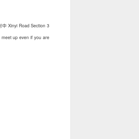
謝謝各位關心教育平權的好夥伴今
天來參加我和立法院王婉諭委員、
臺灣實驗教育聯盟魏坤賓理事長和
自主學習促進會朱佳仁理事長的線
大附中 Xinyi Road Section 3
上直播。
 meet up even if you are
請各位用你自己的話，跟立法委員
和黨團說，請他們務必要捍衛每個
孩子選擇自學的權利，只有補助自
學弱勢家庭的孩子才有機會參與實
驗教育。
民主進步黨團Fax: 02-2358-5797中
國國民黨團Fax: 02-2358-5681 和
02-2358-5692時代力量黨團台灣民
眾黨團Fax: 02-2358-5714Tel: 02-
2358-5858 分機 3101
范雲 Fax: 02-2358-6060Tel: 02-
2358-6056 0988-807139張其
祿 Fax: 02-2358-6395Tel: 02-2358-
6391陳培瑜Fax: 02-2358-8225Tel:
02-2358-8221張廖萬堅Fax: 02-