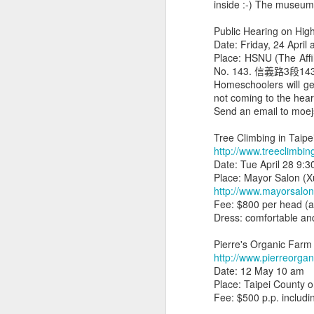
inside :-) The museum
begin by treating them
fairly?
Public Hearing on Hig
Date: Friday, 24 April 
Dear Esteemed Presidential
Place: HSNU (The Aff
Candidate,
No. 143. 信義路3段14
Homeschoolers will g
I hope this letter finds you well.
not coming to the hear
Send an email to moej
Currently, Taiwan faces a
significant labor shortage across
Tree Climbing in Taipe
various industries. Relying solely
http://www.treeclimbin
on Taiwanese to be fruitful and
Date: Tue April 28 9:
multiply has proven insufficient.
Place: Mayor Salo
Additionally, the birth of 138,000
http://www.mayorsalo
infants in 2022, while significant,
Fee: $800 per head (a
is not enough to address this
Dress: comfortable and
challenge.
實驗教育能不能補助學費？
APR
Pierre's Organic Farm
20
立法院在2023年4月17日開始審
http://www.pierreorga
最大篇幅的修正，其中王婉諭等委
Date: 12 May 10 am
社經背景的家長都有機會幫子女選擇實驗
Place: Taipei County o
Fee: $500 p.p. includin
「自學生」，是一個令人既熟悉又陌生的