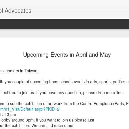
l Advocates
qual Taiwan:
regulations to individuals with perma
United States, the United Kingdom, o
Upcoming Events in April and May
isabilities Now Have
nationalities can also apply for disabi
subject to verification by the Ministry
Apply for Disability
national's home country provides disa
mschoolers in Taiwan,
residing there. If so, based on the pri
iwan!
residents of that country in Taiwan can
with you couple of upcoming homeschool events in arts, sports, politics
of Health and Welfare (衛生福利部)
授家字第1120761513號函釋), authorizing
feel free to join us. If you have any question, please drop me a line.
ification in accordance with relevant
m to see the exhibition of art work from the Centre Pompidou (Paris, F
um/01_Visit/Default.aspx?PKID=2
l at 3 pm
 lobby around 3pm. If you want to join us please just
【給總統的一封信】台
向下延伸自學補助落實
SEP
MAY
ter the exhibition. We can find each other
27
2
灣說需要人力，那政策
教育平權