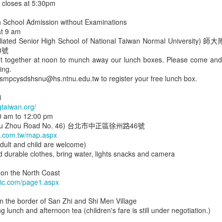
 closes at 5:30pm
為什麼不對外籍工作者
不是所有孩子都適合上學。
更友善？
h School Admission without Examinations
想想我們過去的求學經驗，有些人
at 9 am
親愛的總統候選人你好：
可能很順遂，
iliated Senior High School of National Taiwan Normal University) 師
3號
台灣目前百業缺工，靠本國人生產
但肯定有一些人，在考試制度下，
et together at noon to munch away our lunch boxes. Please come and
報國不但緩不濟急，且2022年的
過得很辛苦。
ing.
13.8萬個新生兒也是杯水車薪。台
smpcysdshsnu@hs.ntnu.edu.tw to register your free lunch box.
灣除了要發展自動化服務外，還要
社經地位高的家庭，可以讓孩子自
搭配現代的移民政策才能永續發
學，
i
展。我們呼籲你在當選後責成你的
gtaiwan.org/
政府，在歸化國籍上採平等互惠原
或參加各式各樣的實驗教育團體或
30 am to 12:00 pm
則，讓有居住事實的外籍居民也能
機構。
n (Xu Zhou Road No. 46) 台北市中正區徐州路46號
取得戶籍，並以準國民來對待永久
n.com.tw/map.aspx
居留者，這樣才能幫台灣留住人
但社經地位低的家庭，即使想自
dult and child are welcome)
才，國家才能長治久安。
學，
 durable clothes, bring water, lights snacks and camera
別讓「選擇」成了有錢人的特權
平等互惠歸化國籍
第一個面對的就是花費的問題。
 on the North Coast
查32個《國民教育法》修正案。這是國教法在88年通過後4分之1個世紀以來
nic.com/page1.aspx
台灣人在歸化外國國籍時，除非要
員提案修法，要求比照高中自學生提供國中小學自學生學費補助，讓任何
最後只能繼續忍耐，忍耐到從學校
歸化的國家另有規定，不然是不用
教育。
畢業，或是拒學甚至中輟。
n the border of San Zhi and Shi Men Village
放棄台灣國籍的，也就是可以擁有
g lunch and afternoon tea (children's fare is still under negotiation.)
雙重國籍。然而，外國人在歸化台
名詞。熟悉，因為媒體經常報導自學生的特殊事蹟、辦學團體的八卦，
可是每個孩子都是同等的重要。
灣國籍時，除了少數特例外，都要