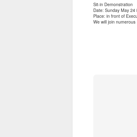
陌生，則是自學生佔總學生人數的不到0.
Sit-in Demonstration
Date: Sunday May 24 i
雖然自學是小眾，卻是我國人權發展和教
Place: in front of Ex
來發展調查通案性案件調查研究報告》就
We will join numerous
159條「國民受教育之機會，一律平等」
To Whom It May Concern
AUG
高中生有補助，國中國小呢？
7
Dear Friend,
國教署從103學年起，每學期針對高中階
Thank you so much for your concerns. My 
沒有補助。這嚴重限縮了家長和學生選擇
in the slightest. There are no power outa
rushing to the banks and the shelves in 
《教育基本法》第7條明文規定「人民有
eventually will backfire. We ask for your 
令提供必要之協助或經費補助，並依法進
people around the world.
自學的12堂課 - 20個小時的
APR
16
自學是什麼？誰適合自學？該如何
陳爸在2022年從2月到4月邀請了許多
麼但不知道從何開始，就從聽這一系列的 自學
01/01 2022年的自學趨勢2022年是新
麼事呢？個人、團體和機構的發展趨勢為