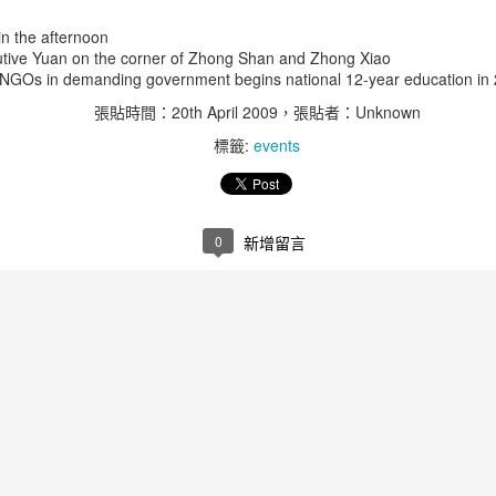
4%。
放棄原國籍，不然政府會取消他歸
希望這個國家的執政者，有勇氣幫
n the afternoon
化的台灣國籍。
育進步的優先指標。因此108年監察院的《我國實驗教育的實施現況與未
助這些孩子，
ecutive Yuan on the corner of Zhong Shan and Zhong Xiao
指出，國家應該補助自學生的非學校型態實驗教育學費，以落實憲法第
 NGOs in demanding government begins national 12-year education in
放棄原國籍並非一件容易的事。以
。
不願也無法臣服主流價值的孩子，
我太太的國籍波蘭為例，必須要由
張貼時間：
20th April 2009
，張貼者：Unknown
捍衛他們的教育選擇權。
當事人親自向波蘭總統陳情、由總
標籤:
events
統簽署命令後才能生效，整個流程
這是改編自在公立學校服務的 Han
極為冗長，且總統同意放棄的申請
段學生補助2～3萬元學費，但對人數最多的國中小學階段自學生，卻完全
Chung Wang 老師在臉書分享呼籲
案件數是少之又少。有些國家會對
family and I are fine in Taiwan. Our daily life has not been interrupted
實驗教育的機會。
政府向下延伸自學補助的引言。立
放棄本國籍者課高額的「分手
ges, internet blackouts, or long queues in gas stations. We are not
法院教育委員會在2023年4月19日
稅」，以避免有心人士透過放棄國
supermarkets are well stocked. We believe China’s intimidation
依教育目的興學之自由；政府對於私人及民間團體興辦教育事業，應依法
修國民教育法時，王婉諭委員、陳
0
新增留言
籍逃稅，導致許多符合資格的外國
support for Taiwan’s efforts to maintain peace and prosperity for the
行財務監督。其著有貢獻者，應予獎勵。」
培瑜委員和張廖萬堅委員等紛紛發
人都不願意申請歸化。
言支持政府向下延伸自學補助到國
中小學階段以落實教育平權。然而
為留住外國人才，我們應該採平等
教育部卻以增加實驗教育團體、機
智慧
互惠原則，若申請歸化者的原國籍
構和學校申請補助的預算來回應，
國家允許多重國籍，那我們也應該
開始？相信這是很多人想知道疑惑。
完全無視人數最多且補助成本效益
允許該國國民歸化台灣國籍時，繼
最高的個人實驗教育自學生。
續保有其原國籍。若
有豐富自學經驗的夥伴，就自學的12個面向廣泛討論，若你想知道自學是什
者聯盟 clubhouse 開始吧！
為此，自主學習促進會在公共政策
網路參與平台上提議，呼籲政府要
生兒數最低的2010年16萬6628隻小老虎要上國中！2022年在自學界會發生什
向下延伸自學補助到國中小階段，
何？自學大學或國中小學的學費補助會不會在2022年發生呢？會有外僑
讓各種社經背景的家庭都能參與實