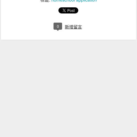
0
新增留言