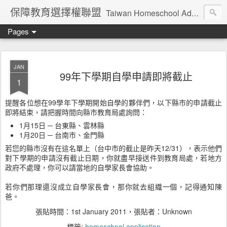
保障教育選擇權聯盟
Taiwan Homeschool Advocates
Pages
JAN
99年下學期自學申請即將截止
1
提醒各位想在99學年下學期開始自學的夥伴們，以下縣市的申請截止
即將結束，請把握時間向縣市教育局處詢問：
1月15日 ─ 台東縣、雲林縣
1月20日 ─ 台南市、金門縣
若您的縣市沒有在這名單上（台中市的截止是昨天12/31），表示他們
對下學期的申請沒有截止日期，你就盡早接送件到教育局處，若地方
政府不處理，你可以請當地的自學家長會協助。
若你們那理還沒成立自學家長會，那你就去組織一個，記得通知陳
爸。
張貼時間：
1st January 2011
，張貼者：Unknown
標籤:
homeschool application