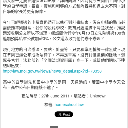
請大家一定要把這個法印出來，詳細閱讀，因為從今天開始，國中小
學的自學申請、審查、實施和輔導的方式和內容將和過去大不同，對
自學的家長將更有保障。
今年已經通過的申請案仍然可以執行到計畫結束，沒有申請的縣市必
需依照準則辦理。若你的設籍學校、教育局處還搞不清楚狀況，推說
還沒收到公文所以不辦理，哪請問他們今年6月10日立法院通過108億
追加預算給軍公教加薪3%，公文還沒收到他們辦不辦理？
現行地方的自治辦法、要點、計畫等，只要和準則牴觸一律無效。現
在準則已經公布成為法律了，不再是草案，沒有討價還價的餘地。勞
駕長官們上法務部的「全國法規資料庫」查一下，或幫他們把以下連
結印出來：
http://law.moj.gov.tw/News/news_detail.aspx?id=73356
高中的自學辦法和國中小學的是同一天通過的，若國中小學今天公
布，高中公布日期應該不遠了。
張貼時間：
27th June 2011
，張貼者：Unknown
標籤:
homeschool law