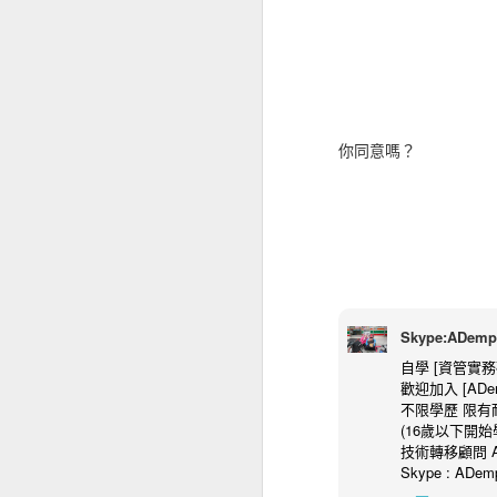
begin by treating them
fairly?
Dear Esteemed Presidential
Candidate,
I hope this letter finds you well.
你同意嗎？
Currently, Taiwan faces a
significant labor shortage across
various industries. Relying solely
on Taiwanese to be fruitful and
multiply has proven insufficient.
Additionally, the birth of 138,000
infants in 2022, while significant,
is not enough to address this
Skype:ADempi
challenge.
自學 [資管實務碩士
實驗教育能不能補助學費？
APR
歡迎加入 [ADem
20
立法院在2023年4月17日開始審
不限學歷 限有
最大篇幅的修正，其中王婉諭等委
(16歲以下開始
社經背景的家長都有機會幫子女選擇實驗
技術轉移顧問 Al
Skype : ADemp
「自學生」，是一個令人既熟悉又陌生的