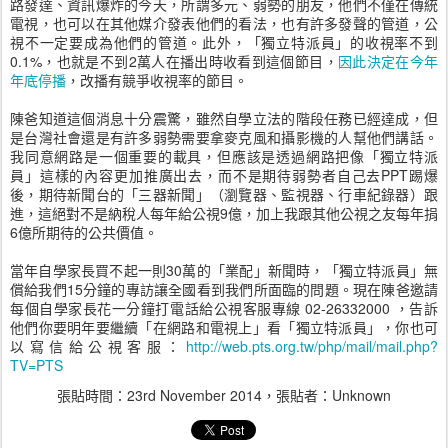
路發達、資訊爆炸的今天，所謂多元、弱勢的朋友，他們不僅在傳統
電視，也可以在其他媒介發表他們的看法，也有許多發聲的管道，公
視不一定要成為他們的管道。此外，「獨立特派員」的收視率不到
0.1%，也就是不到2萬人在播出時收看到這個節目，
因此決定在今年
年底停播
，改播有競爭收視率的節目。
陳爸知道這個消息十分震驚，雖然自學立法的階段任務已經達成，但
是台灣社會還是有許多弱勢需要拿麥克風和攝影機的人幫他們講話。
我同意網路是一個重要的載具，但應該是透過網路把像「獨立特派
員」這樣的內容更加推廣出去，而不是期待弱勢者自己去PPT踢爆
後，期待新聞台的「三器新聞」（瀏覽器、監視器、行車紀錄器）跟
進，這絕對不是納稅人每年給公視9億，加上我跟其他公視之友每年捐
6億所期待的公共價值。
當年自學家長買不起一則30萬的「業配」新聞時，「獨立特派員」無
償給我們15分鐘的專訪讓全國看到我們所面臨的問題。現在陳爸邀請
每個自學家長花一分鐘打電話給公視客服專線 02-26332000 ，告訴
他們你要明年要繼續「在網路和電視上」看「獨立特派員」，你也可
以寫信給公視客服：
http://web.pts.org.tw/php/mail/mail.php?
TV=PTS
張貼時間：
23rd November 2014
，張貼者：Unknown