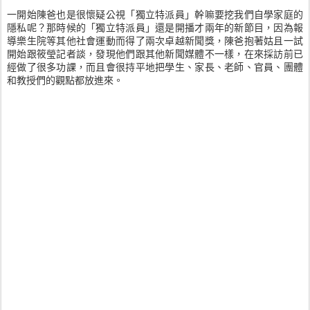
一開始陳爸也是很懷疑公視「獨立特派員」幹嘛要挖我們自學家庭的
隱私呢？那時候的「獨立特派員」還是開播才兩年的新節目，因為報
導樂生院等其他社會運動而得了兩次卓越新聞獎，陳爸抱著姑且一試
開始跟筱瑩記者談，發現他們跟其他新聞媒體不一樣，在來採訪前已
經做了很多功課，而且會很持平地把學生、家長、老師、官員、團體
和教授們的觀點都放進來。