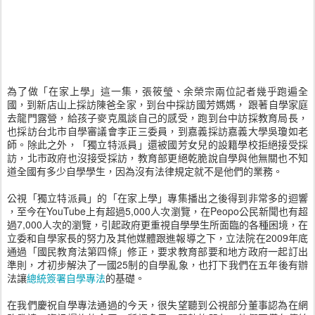
為了做「在家上學」這一集，張筱瑩、余榮宗兩位記者幾乎跑遍全
國，到新店山上採訪陳爸全家，到台中採訪國芳媽媽， 跟著自學家庭
去龍門露營，給孩子麥克風談自己的感受，跑到台中訪採教育局長，
也採訪台北市自學審議會李正三委員，到嘉義採訪嘉義大學吳瓊如老
師。除此之外，「獨立特派員」還被國芳女兒的設籍學校拒絕接受採
訪，北市政府也沒接受採訪，教育部更絕乾脆說自學與他無關也不知
道全國有多少自學學生，因為沒有法律規定就不是他們的業務。
公視「獨立特派員」的「在家上學」專集播出之後得到非常多的迴響
，至今在YouTube上有超過5,000人次瀏覽，在Peopo公民新聞也有超
過7,000人次的瀏覽，引起政府更重視自學學生所面臨的各種困境，在
立委和自學家長的努力及其他媒體跟進報導之下，立法院在2009年底
通過「國民教育法第四條」修正，要求教育部要和地方政府一起訂出
準則，才初步解決了一國25制的自學亂象，也打下我們在五年後有辦
法讓
總統簽署自學專法
的基礎。
在我們慶祝自學專法通過的今天，很失望聽到公視部分董事認為在網