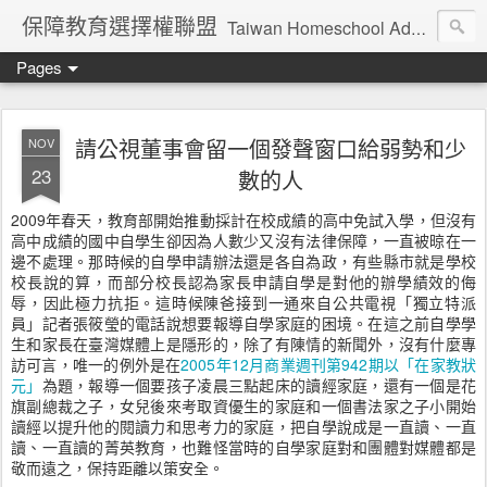
保障教育選擇權聯盟
Taiwan Homeschool Advocates
Pages
請公視董事會留一個發聲窗口給弱勢和少
NOV
23
數的人
2009年春天，教育部開始推動採計在校成績的高中免試入學，但沒有
高中成績的國中自學生卻因為人數少又沒有法律保障，一直被晾在一
邊不處理。那時候的自學申請辦法還是各自為政，有些縣市就是學校
校長說的算，而部分校長認為家長申請自學是對他的辦學績效的侮
辱，因此極力抗拒。這時候陳爸接到一通來自公共電視「獨立特派
員」記者張筱瑩的電話說想要報導自學家庭的困境。在這之前自學學
生和家長在臺灣媒體上是隱形的，除了有陳情的新聞外，沒有什麼專
訪可言，唯一的例外是在
2005年12月商業週刊第942期以「在家教狀
元」
為題，報導一個要孩子凌晨三點起床的讀經家庭，還有一個是花
旗副總裁之子，女兒後來考取資優生的家庭和一個書法家之子小開始
讀經以提升他的閱讀力和思考力的家庭，把自學說成是一直讀、一直
讀、一直讀的菁英教育，也難怪當時的自學家庭對和團體對媒體都是
敬而遠之，保持距離以策安全。